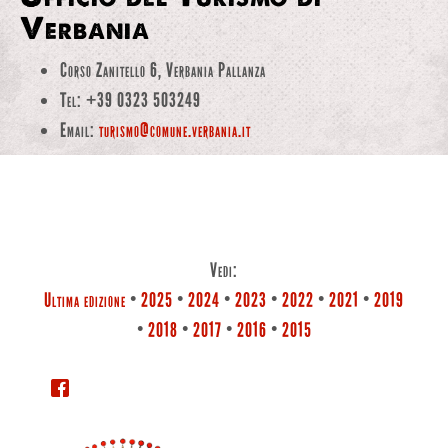
Verbania
Corso Zanitello 6, Verbania Pallanza
Tel: +39 0323 503249
Email:
turismo@comune.verbania.it
Vedi:
Ultima edizione
•
2025
•
2024
•
2023
•
2022
•
2021
•
2019
•
2018
•
2017
•
2016
•
2015