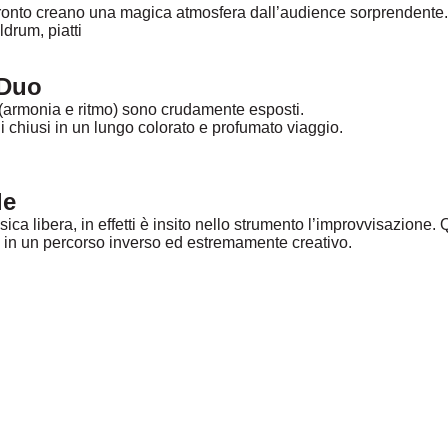
fronto creano una magica atmosfera dall’audience sorprendente.
drum, piatti
nDuo
 (armonia e ritmo) sono crudamente esposti.
 chiusi in un lungo colorato e profumato viaggio.
le
a libera, in effetti è insito nello strumento l’improvvisazione. Q
ri in un percorso inverso ed estremamente creativo.