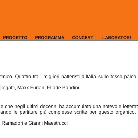
PROGETTO
PROGRAMMA
CONCERTI
LABORATORI
ico. Quattro tra i migliori batteristi d’Italia sullo tesso palc
ellegatti, Maxx Furian, Ellade Bandini
ne che negli ultimi decenni ha accumulato una notevole letterat
ando le partiture più complesse scritte per questo organico. L
o Ramadori e Gianni Maestrucci